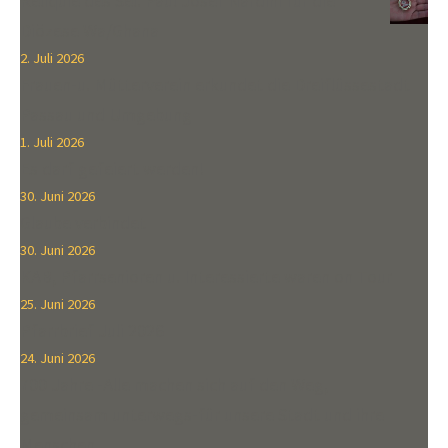
Reliquie des Sel. Paul Josef Nardini für die
Diözese Wa/Ghana
2. Juli 2026
Frauen-u. Mütterverein erkundet die Dreiflüssestadt
Passau und Umgebung
1. Juli 2026
Es darf gefeiert werden!
30. Juni 2026
Glaube verbindet
30. Juni 2026
KAB, Pfarrsenioren u. Interessierte waren on Tour
25. Juni 2026
Pfarrbrief Juli 2026
24. Juni 2026
700 Jahre -Alle machen sich auf den Weg,
gemeinsam unterwegs-für unsere Stadt und ihre
Menschen