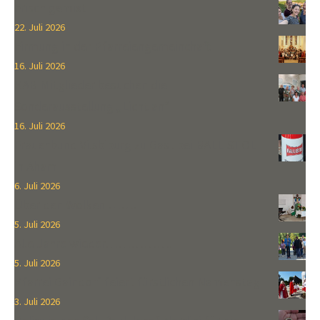
Frisch gemixt
22. Juli 2026
Firmung in der Pfarreiengemeinchaft
16. Juli 2026
KAB Mitglieder besuchen die
Sonderausstellung „Licht an“
16. Juli 2026
Frauenbund Vilsbiburg zu Gast bei BALLISTOL
in Aham
6. Juli 2026
Über den Wolken …….
5. Juli 2026
Alle Jahre wieder…………….
5. Juli 2026
Pfarrei Gaindorf feiert fürstlichen Namenstag
3. Juli 2026