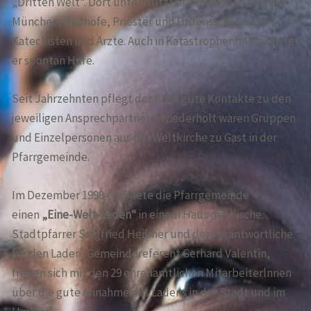
„Dritten Welt“. Dort unterstützt er Projekte von Missio
München, Bischöfe, Priester und Ordensschwestern,
Katechisten und Ärzte. Auch in Katastrophenfällen leistet
er spontan Hilfe.
Seit Jahrzehnten pflegt der Kreis gute Kontakte zu den
jeweiligen Ansprechpartnern. Wiederholt waren Gruppen
und Einzelpersonen aus der Weltkirche zu Gast in der
Pfarrgemeinde.
Im Dezember 1998 eröffnete die Pfarrgemeinde
einen
„Eine-Welt-Laden“
in einem Haus der Kirche.
Stadtpfarrer Siegfried Heilmer und der Verantwortliche
für den Laden, Gemeindereferent Gerhard Valentin,
freuen sich mit den 29 ehrenamtlichen Mitarbeiterlnnen
über die gute Annahme des Ladens in der Stadt und im