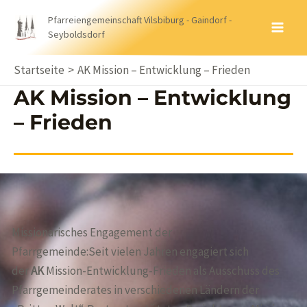
Zum
Pfarreiengemeinschaft Vilsbiburg - Gaindorf -
Inhalt
Seyboldsdorf
MA
springen
ME
Startseite
AK Mission – Entwicklung – Frieden
AK Mission – Entwicklung
– Frieden
Missionarisches Engagement der
Pfarrgemeinde:Seit vielen Jahren engagiert sich
der
AK
Mission-Entwicklung-Frieden als Ausschuss des
Pfarrgemeinderates in verschiedenen Ländern der