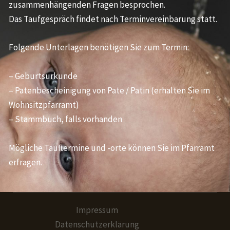
zusammenhängenden Fragen besprochen.
Das Taufgespräch findet nach Terminvereinbarung statt.
Folgende Unterlagen benötigen Sie zum Termin:
– Geburtsurkunde
– Patenbescheinigung von Pate / Patin (erhalten Sie im
Wohnsitzpfarramt)
– Stammbuch, falls vorhanden
Mögliche Tauftermine und -orte können Sie im Pfarramt
erfragen.
Impressum
Datenschutzerklärung