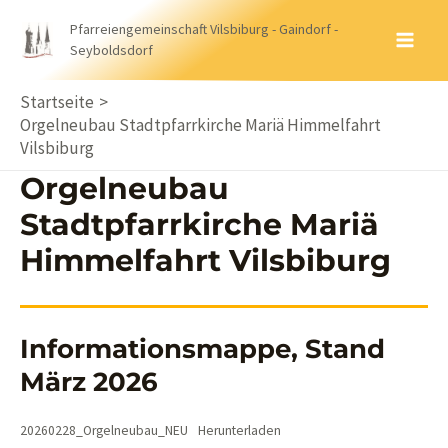
Zum
Pfarreiengemeinschaft Vilsbiburg - Gaindorf -
Inhalt
Seyboldsdorf
MA
springen
ME
Startseite
Orgelneubau Stadtpfarrkirche Mariä Himmelfahrt
Vilsbiburg
Orgelneubau
Stadtpfarrkirche Mariä
Himmelfahrt Vilsbiburg
Informationsmappe, Stand
März 2026
20260228_Orgelneubau_NEU
Herunterladen