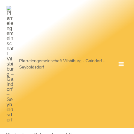
Zum
Inhalt
springen
Pfarreiengemeinschaft Vilsbiburg - Gaindorf -
Seyboldsdorf
MA
ME