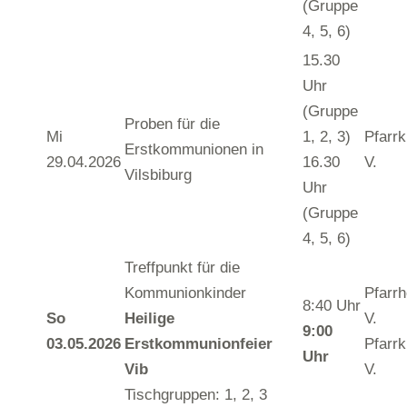
(Gruppe
4, 5, 6)
15.30
Uhr
(Gruppe
Proben für die
Mi
1, 2, 3)
Pfarrk
Erstkommunionen in
29.04.2026
16.30
V.
Vilsbiburg
Uhr
(Gruppe
4, 5, 6)
Treffpunkt für die
Kommunionkinder
Pfarr
8:40 Uhr
So
Heilige
V.
9:00
03.05.2026
Erstkommunionfeier
Pfarrk
Uhr
Vib
V.
Tischgruppen: 1, 2, 3