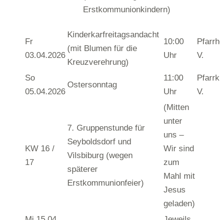
Erstkommunionkindern)
Kinderkarfreitagsandacht
Fr
10:00
Pfarr
(mit Blumen für die
03.04.2026
Uhr
V.
Kreuzverehrung)
So
11:00
Pfarrk
Ostersonntag
05.04.2026
Uhr
V.
(Mitten
unter
7. Gruppenstunde für
uns –
Seyboldsdorf und
KW 16 /
Wir sind
Vilsbiburg (wegen
17
zum
späterer
Mahl mit
Erstkommunionfeier)
Jesus
geladen)
Mi 15.04.
Jeweils