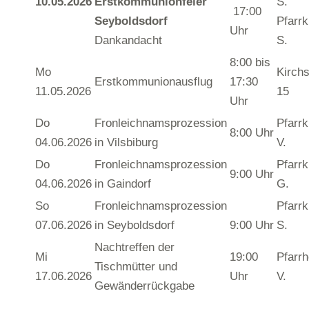
10.05.2026
Erstkommunionfeier
S.
17:00
Seyboldsdorf
Pfarrk
Uhr
Dankandacht
S.
8:00 bis
Mo
Kirchs
Erstkommunionausflug
17:30
11.05.2026
15
Uhr
Do
Fronleichnamsprozession
Pfarrk
8:00 Uhr
04.06.2026
in Vilsbiburg
V.
Do
Fronleichnamsprozession
Pfarrk
9:00 Uhr
04.06.2026
in Gaindorf
G.
So
Fronleichnamsprozession
Pfarrk
07.06.2026
in Seyboldsdorf
9:00 Uhr
S.
Nachtreffen der
Mi
19:00
Pfarr
Tischmütter und
17.06.2026
Uhr
V.
Gewänderrückgabe