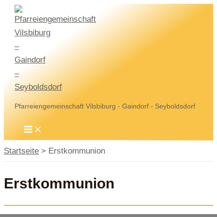
Zum
Inhalt
springen
Pfarreiengemeinschaft Vilsbiburg - Gaindorf - Seyboldsdorf
MAIN
MENU
Startseite
Erstkommunion
Erstkommunion