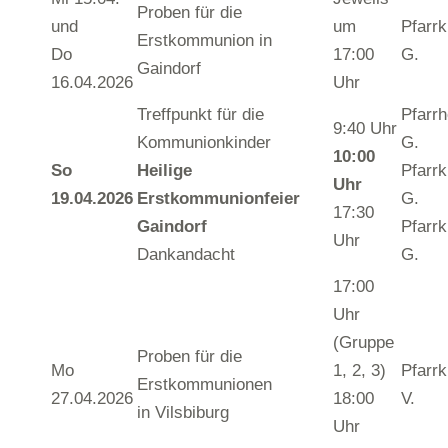
Proben für die
und
um
Pfarrk
Erstkommunion in
Do
17:00
G.
Gaindorf
16.04.2026
Uhr
Treffpunkt für die
Pfarr
9:40 Uhr
Kommunionkinder
G.
10:00
So
Heilige
Pfarrk
Uhr
19.04.2026
Erstkommunionfeier
G.
17:30
Gaindorf
Pfarrk
Uhr
Dankandacht
G.
17:00
Uhr
(Gruppe
Proben für die
Mo
1, 2, 3)
Pfarrk
Erstkommunionen
27.04.2026
18:00
V.
in Vilsbiburg
Uhr