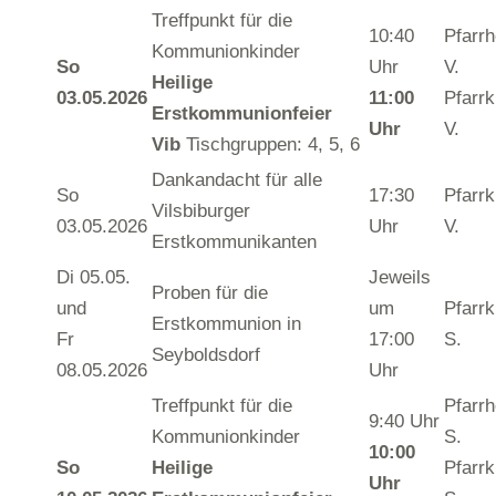
Treffpunkt für die
10:40
Pfarr
Kommunionkinder
So
Uhr
V.
Heilige
03.
05
.2026
11:00
Pfarrk
Erstkommunionfeier
Uhr
V.
Vib
Tischgruppen: 4, 5, 6
Dankandacht für alle
So
17:30
Pfarrk
Vilsbiburger
03.05.2026
Uhr
V.
Erstkommunikanten
Di 05.05.
Jeweils
Proben für die
und
um
Pfarrk
Erstkommunion in
Fr
17:00
S.
Seyboldsdorf
08.05.2026
Uhr
Treffpunkt für die
Pfarr
9:40 Uhr
Kommunionkinder
S.
10:00
So
Heilige
Pfarrk
Uhr