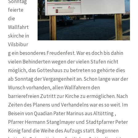
Sonntag
feierte
die
Wallfahrt
skirche in
Vilsbibur
g ein besonderes Freudenfest. War es doch bis dahin
vielen Behinderten wegen der vielen Stufen nicht
möglich, das Gotteshaus zu betreten so gehörte dies
ab Sonntag der Vergangenheit an. Schon lange war der
Wunsch vorhanden, allen Wallfahrern den
barrierefreien Zutritt zur Kirche zu ermöglichen. Nach
Zeiten des Planens und Verhandelns war es so weit. Im
Beisein von Quadian Pater Marinus aus Altötting ,
Pfarrer Hermann Stanglmayer und Stadtpfarrer Peter
König fand die Weihe des Aufzugs statt. Begonnen