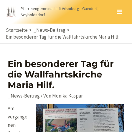
Zum
Pfarreiengemeinschaft Vilsbiburg - Gaindorf -
Inhalt
Seyboldsdorf
MA
springen
ME
Startseite
_News-Beitrag
Ein besonderer Tag für die Wallfahrtskirche Maria Hilf.
Ein besonderer Tag für
die Wallfahrtskirche
Maria Hilf.
_News-Beitrag
/ Von
Monika Kaspar
Am
vergange
nen