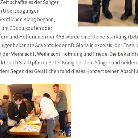
Zeit schaffte es der Sänger
hen Überzeugungen
ventlichen Klang begann,
e um CDs zu kaufen oder
lfern und Helferinnen der KAB wurde eine kleine Stärkung (
ger bekannte Adventslieder z.B. Gloria in excelsis, der Engel 
ngel der Weihnacht, Weihnacht Hoffnung und Friede. Die bekannt
te sich Stadtpfarrer Peter König bei dem Sänger und beiden
dem Segen des Geistlichen fand dieses Konzert seinen Abschlu