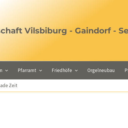
haft Vilsbiburg - Gaindorf - S
en
Pfarramt
Friedhöfe
Orgelneubau
P
aade Zeit