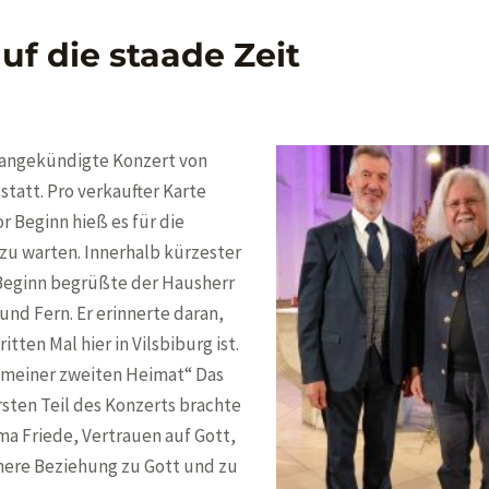
f die staade Zeit
 angekündigte Konzert von
 statt. Pro verkaufter Karte
r Beginn hieß es für die
 zu warten. Innerhalb kürzester
 Beginn begrüßte der Hausherr
und Fern. Er erinnerte daran,
itten Mal hier in Vilsbiburg ist.
 meiner zweiten Heimat“ Das
rsten Teil des Konzerts brachte
ma Friede, Vertrauen auf Gott,
nere Beziehung zu Gott und zu