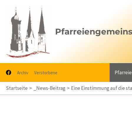
Zum
Inhalt
springen
Pfarreiengemeinsc
Pfarrei
Archiv
Verstorbene
Startseite
_News-Beitrag
Eine Einstimmung auf die st