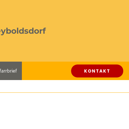
eyboldsdorf
farrbrief
KONTAKT