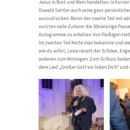
Jesus in Brot und Wein handelten. In kurzer 
Oswald Sattler auch seine ganz persönlic
auszudrücken. Bevor der zweite Teil mit ad
nutzten viele Zuhörer die 30minütige Paus
Autogramme zu erhalten. Von fleißigen He
Im zweiten Teil hörte man bekannte und weni
wie du willst, Leise rieselt der Schnee, E
anderen zum Mitsingen. Zum Schluss bedank
dem Lied „Großer Gott wir loben Dich“ und 