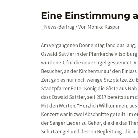
Eine Einstimmung au
_News-Beitrag
/ Von
Monika Kaspar
Am vergangenen Donnerstag fand das lang,
Oswald Sattler in der Pfarrkirche Vilsbiburg
wurden 3 € für die neue Orgel gespendet. Vo
Besucher, an der Kirchentür auf den Einlass
Zeit gab es nur noch wenige Sitzplätze. Zu
Stadtpfarrer Peter König die Gäste aus Nah 
dass Oswald Sattler, seit 2017 bereits zum dr
Mit den Worten: “Herzlich Willkommen, aus
Konzert war in zwei Abschnitte geteilt. Im e
der Sänger Lieder zu Gehör, die die das The
Schutzengel und dessen Begleitung, die in