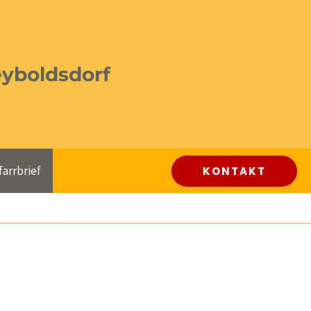
eyboldsdorf
farrbrief
KONTAKT