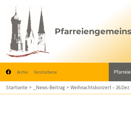
Zum
Inhalt
springen
Pfarreiengemeinsc
Pfarrei
Archiv
Verstorbene
Startseite
_News-Beitrag
Weihnachtskonzert – 26.Dez 