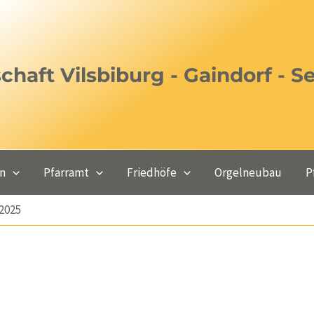
haft Vilsbiburg - Gaindorf - S
en
Pfarramt
Friedhöfe
Orgelneubau
P
2025