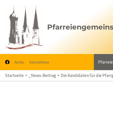
Zum
Inhalt
springen
Pfarreiengemeinsc
Pfarrei
Archiv
Verstorbene
Startseite
_News-Beitrag
Die Kandidaten für die Pfar