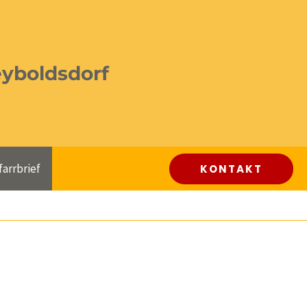
eyboldsdorf
farrbrief
KONTAKT