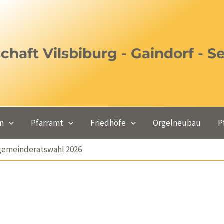
haft Vilsbiburg - Gaindorf - S
en
Pfarramt
Friedhöfe
Orgelneubau
P
rgemeinderatswahl 2026