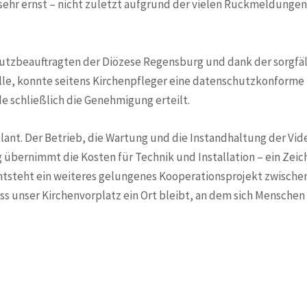
ehr ernst – nicht zuletzt aufgrund der vielen Rückmeldungen 
zbeauftragten der Diözese Regensburg und dank der sorgfält
e, konnte seitens Kirchenpfleger eine datenschutzkonforme 
e schließlich die Genehmigung erteilt.
plant. Der Betrieb, die Wartung und die Instandhaltung der V
 übernimmt die Kosten für Technik und Installation – ein Zeich
 entsteht ein weiteres gelungenes Kooperationsprojekt zwischen
s unser Kirchenvorplatz ein Ort bleibt, an dem sich Menschen 