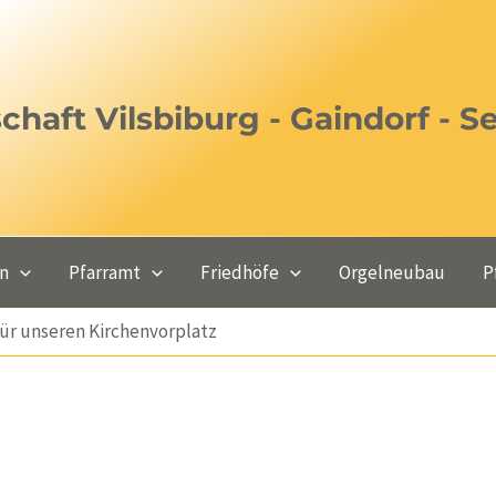
haft Vilsbiburg - Gaindorf - S
en
Pfarramt
Friedhöfe
Orgelneubau
P
r unseren Kirchenvorplatz