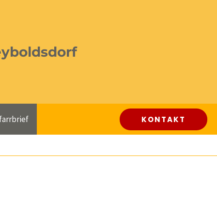
eyboldsdorf
farrbrief
KONTAKT