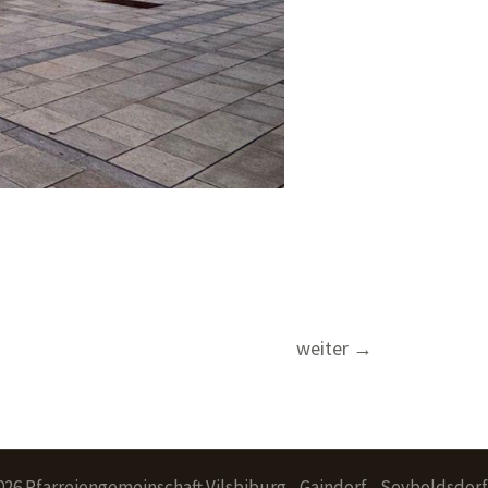
weiter
→
026 Pfarreiengemeinschaft Vilsbiburg - Gaindorf - Seyboldsdorf