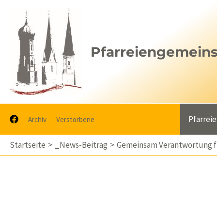
Zum
Inhalt
springen
Pfarreiengemeinsc
Pfarrei
Archiv
Verstorbene
Startseite
_News-Beitrag
Gemeinsam Verantwortung fü