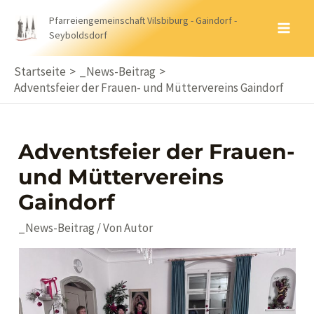
Zum
Pfarreiengemeinschaft Vilsbiburg - Gaindorf -
Inhalt
Seyboldsdorf
MA
springen
ME
Startseite
_News-Beitrag
Adventsfeier der Frauen- und Müttervereins Gaindorf
Adventsfeier der Frauen-
und Müttervereins
Gaindorf
_News-Beitrag
/ Von
Autor