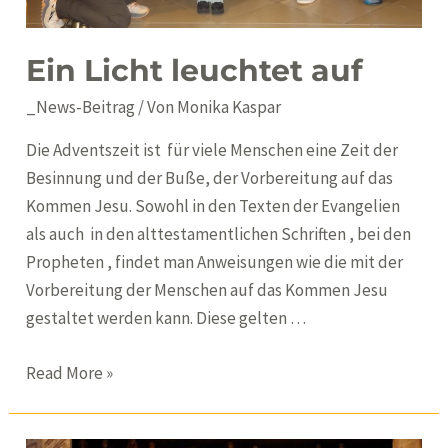
Ein Licht leuchtet auf
_News-Beitrag
/ Von
Monika Kaspar
Die Adventszeit ist für viele Menschen eine Zeit der
Besinnung und der Buße, der Vorbereitung auf das
Kommen Jesu. Sowohl in den Texten der Evangelien
als auch in den alttestamentlichen Schriften , bei den
Propheten , findet man Anweisungen wie die mit der
Vorbereitung der Menschen auf das Kommen Jesu
gestaltet werden kann. Diese gelten …
Ein
Read More »
Licht
leuchtet