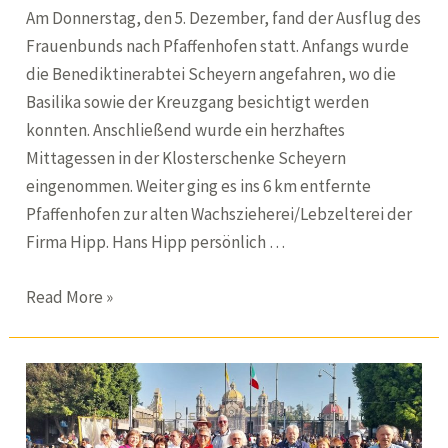
Am Donnerstag, den 5. Dezember, fand der Ausflug des
Frauenbunds nach Pfaffenhofen statt. Anfangs wurde
die Benediktinerabtei Scheyern angefahren, wo die
Basilika sowie der Kreuzgang besichtigt werden
konnten. Anschließend wurde ein herzhaftes
Mittagessen in der Klosterschenke Scheyern
eingenommen. Weiter ging es ins 6 km entfernte
Pfaffenhofen zur alten Wachszieherei/Lebzelterei der
Firma Hipp. Hans Hipp persönlich …
Fahrt
Read More »
zur
alten
Wachszieherei
Pfaffenhofen