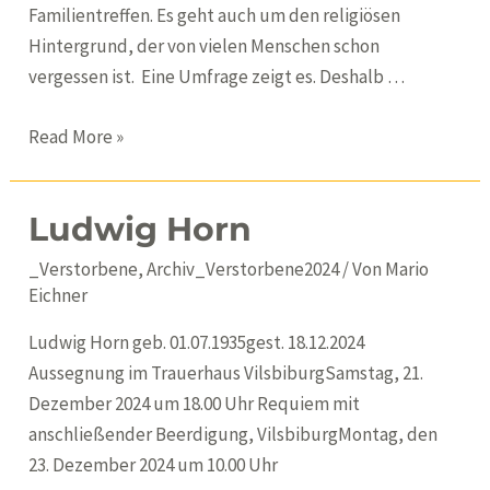
Familientreffen. Es geht auch um den religiösen
Hintergrund, der von vielen Menschen schon
vergessen ist. Eine Umfrage zeigt es. Deshalb …
Es
Read More »
weihnachtet
sehr
Ludwig Horn
in
der
_Verstorbene
,
Archiv_Verstorbene2024
/ Von
Mario
Pfarreiengemeinschaft
Eichner
Vilsbiburg
Ludwig Horn geb. 01.07.1935gest. 18.12.2024
Aussegnung im Trauerhaus VilsbiburgSamstag, 21.
Dezember 2024 um 18.00 Uhr Requiem mit
anschließender Beerdigung, VilsbiburgMontag, den
23. Dezember 2024 um 10.00 Uhr