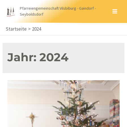
Zum
Pfarreiengemeinschaft Vilsbiburg - Gaindorf -
Inhalt
Seyboldsdorf
MA
springen
ME
Startseite
2024
Jahr:
2024