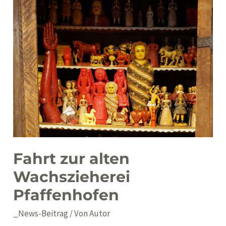
auf
Fahrt zur alten
Wachszieherei
Pfaffenhofen
_News-Beitrag
/ Von
Autor