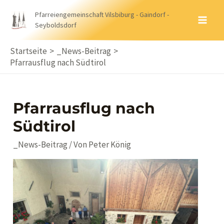
Zum
Pfarreiengemeinschaft Vilsbiburg - Gaindorf -
Inhalt
Seyboldsdorf
MA
springen
ME
Startseite
_News-Beitrag
Pfarrausflug nach Südtirol
Pfarrausflug nach
Südtirol
_News-Beitrag
/ Von
Peter König