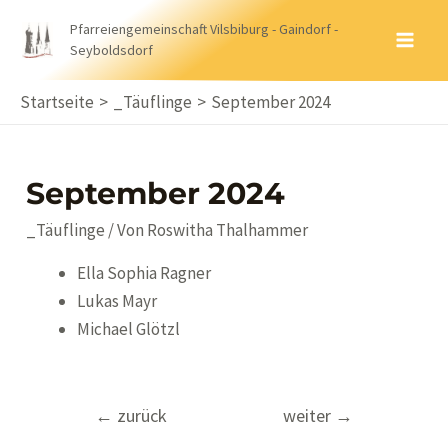
Zum
Pfarreiengemeinschaft Vilsbiburg - Gaindorf -
Inhalt
Seyboldsdorf
MA
springen
ME
Startseite
_Täuflinge
September 2024
September 2024
_Täuflinge
/ Von
Roswitha Thalhammer
Ella Sophia Ragner
Lukas Mayr
Michael Glötzl
Beitragsnavigation
←
zurück
weiter
→