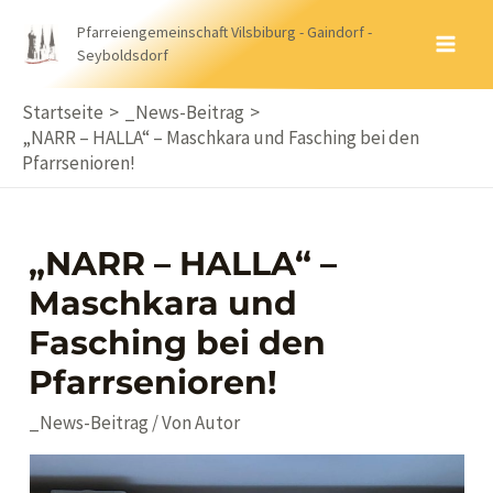
Zum
Pfarreiengemeinschaft Vilsbiburg - Gaindorf -
Inhalt
Seyboldsdorf
MA
springen
ME
Startseite
_News-Beitrag
„NARR – HALLA“ – Maschkara und Fasching bei den
Pfarrsenioren!
„NARR – HALLA“ –
Maschkara und
Fasching bei den
Pfarrsenioren!
_News-Beitrag
/ Von
Autor