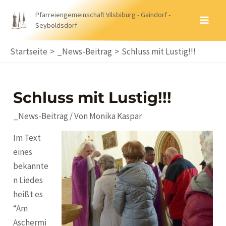
Zum
Pfarreiengemeinschaft Vilsbiburg - Gaindorf -
Inhalt
Seyboldsdorf
MA
springen
ME
Startseite
_News-Beitrag
Schluss mit Lustig!!!
Schluss mit Lustig!!!
_News-Beitrag
/ Von
Monika Kaspar
Im Text
eines
bekannte
n Liedes
heißt es
“Am
Aschermi