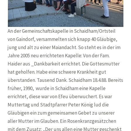
An der Gemeinschaftskapelle in Schaidham/Ortsteil
von Gaindorf, versammelten sich knapp 40 Gläubige,
jung und alt zu einer Maiandacht. So steht es in der im
Jahre 2005 neu errichteten Kapelle: Von der Fam.
Haider aus _Dankbarkeit errichtet. Die Gottesmutter
hat geholfen. Habe eine schwere Krankheit gut
überstanden. Tausend Dank. Schaidham 18.4.88. Bereits
früher, 1990, wurde in Schaidham eine Kapelle
errichtet, diese war von Efeu überwuchert. Es war
Muttertag und Stadtpfarrer Peter König lud die
Gläubigen ein zum gemeinsamen Gebet zu unserer
aller Mutter im Glauben. Ein Rosenkranzgesätzchen
mit dem Zusatz: „Der uns allen eine Mutter geschenkt