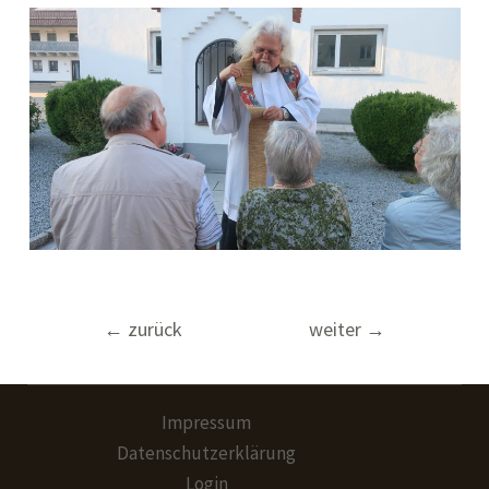
Beitragsnavigation
←
zurück
weiter
→
Impressum
Datenschutzerklärung
Login