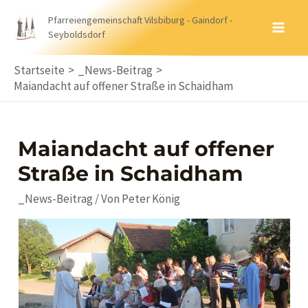
Zum
Pfarreiengemeinschaft Vilsbiburg - Gaindorf -
Inhalt
Seyboldsdorf
MA
springen
ME
Startseite
_News-Beitrag
Maiandacht auf offener Straße in Schaidham
Maiandacht auf offener
Straße in Schaidham
_News-Beitrag
/ Von
Peter König