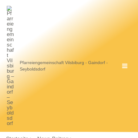
Zum
Inhalt
springen
Pfarreiengemeinschaft Vilsbiburg - Gaindorf -
Seyboldsdorf
MA
ME