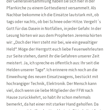
der Generalversammlung haben sie sich hier in der
Pfarrkirche zu einem Gottesdienst versammelt. Als
Nachbar bekomme ich die Einsätze lautstark mit, ob
tags oder nachts, ob bei Schnee oder Hitze. Vergelt´s
Gott für das Dasein in Notfällen, in jeder Gefahr. In der
Lesung hörten wir aus dem Propheten Jeremia hörten
wir: „Doch der Herr steht mir bei, wie ein gewaltiger
Held“. Möge der Herrgott euch liebe Feuerwehrleuten
zur Seite stehen, damit ihr die Gefahren unserer Zeit
meistert. Ja, ich spreche es öffentlich aus: Ihr seit die
Helden unserer Tage“. Ich erinnere mich noch an die
Einweihung des neuen Einsatzwagens, bestückt mit
hochrangiger Technik, Elektronik. Der Mensch kann
viel, doch wenn sie liebe Mitglieder der FFW nach
Hause zurückkehrt, so habt ihr schon mehrmals
bemerkt, da hat einer mit starker Hand geholfen. Da