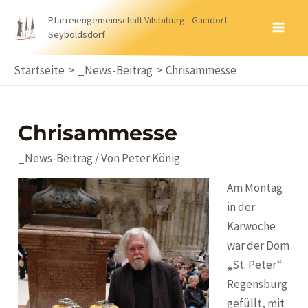
Zum
Pfarreiengemeinschaft Vilsbiburg - Gaindorf -
Inhalt
Seyboldsdorf
MA
springen
ME
Startseite
_News-Beitrag
Chrisammesse
Chrisammesse
_News-Beitrag
/ Von
Peter König
Am Montag
in der
Karwoche
war der Dom
„St. Peter“
Regensburg
gefüllt, mit