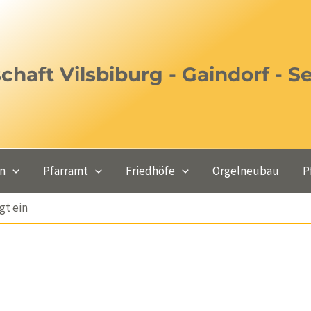
haft Vilsbiburg - Gaindorf - S
en
Pfarramt
Friedhöfe
Orgelneubau
P
gt ein