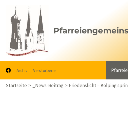
Zum
Inhalt
springen
Pfarreiengemeinsc
Pfarrei
Archiv
Verstorbene
Startseite
_News-Beitrag
Friedenslicht – Kolping sprin