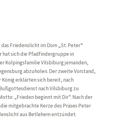
g das Friedenslicht im Dom „St. Peter“
 hat sich die Pfadfindergruppe in
er Kolpingsfamilie Vilsbiburg jemanden,
 Regensburg abzuholen. Der zweite Vorstand,
König erklärten sich bereit, nach
 Bußgottesdienst nach Vilsbiburg zu
Motto: „Frieden beginnt mit Dir“. Nach der
die mitgebrachte Kerze des Präses Peter
denslicht aus Betlehem entzündet.