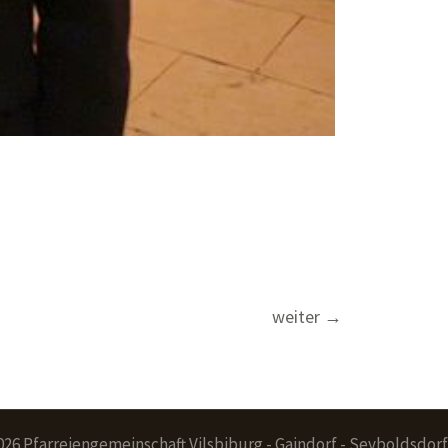
weiter
→
026 Pfarreiengemeinschaft Vilsbiburg - Gaindorf - Seyboldsdorf