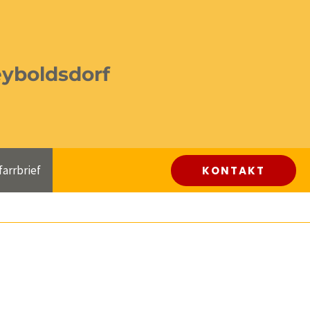
eyboldsdorf
farrbrief
KONTAKT