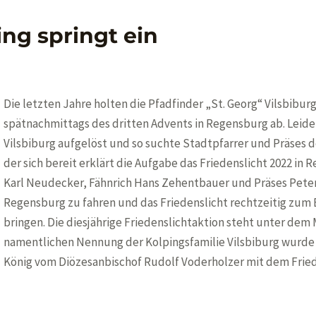
ing springt ein
Die letzten Jahre holten die Pfadfinder „St. Georg“ Vilsbibur
spätnachmittags des dritten Advents in Regensburg ab. Leider
Vilsbiburg aufgelöst und so suchte Stadtpfarrer und Präses d
der sich bereit erklärt die Aufgabe das Friedenslicht 2022 in
Karl Neudecker, Fähnrich Hans Zehentbauer und Präses Peter 
Regensburg zu fahren und das Friedenslicht rechtzeitig zum
bringen. Die diesjährige Friedenslichtaktion steht unter dem 
namentlichen Nennung der Kolpingsfamilie Vilsbiburg wurde 
König vom Diözesanbischof Rudolf Voderholzer mit dem Frie