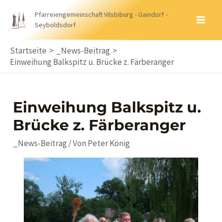
Zum
Pfarreiengemeinschaft Vilsbiburg - Gaindorf -
Inhalt
Seyboldsdorf
MA
springen
ME
Startseite
_News-Beitrag
Einweihung Balkspitz u. Brücke z. Färberanger
Einweihung Balkspitz u.
Brücke z. Färberanger
_News-Beitrag
/ Von
Peter König