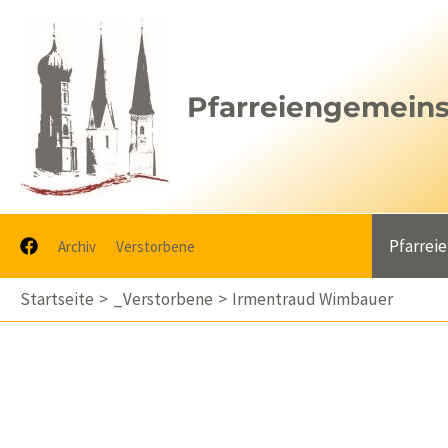
Zum
Inhalt
springen
Pfarreiengemeinsc
Pfarrei
Archiv
Verstorbene
Startseite
_Verstorbene
Irmentraud Wimbauer