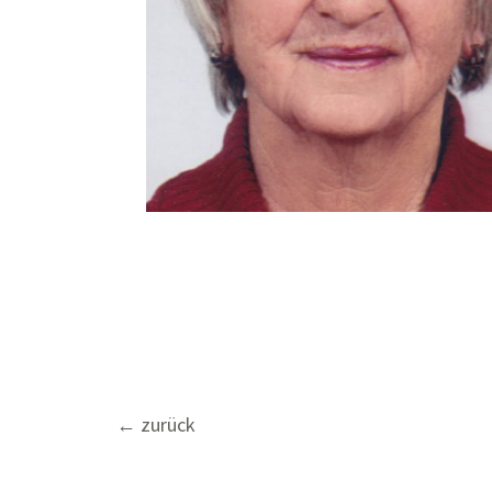
Beitragsnavigation
←
zurück