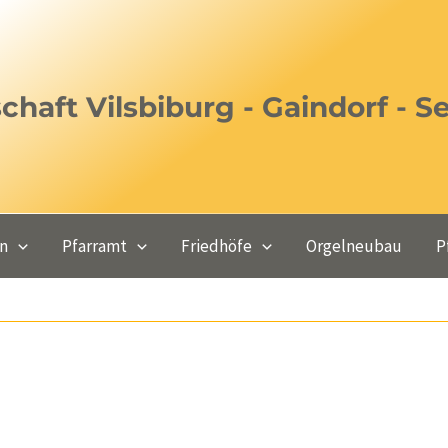
haft Vilsbiburg - Gaindorf - S
en
Pfarramt
Friedhöfe
Orgelneubau
P