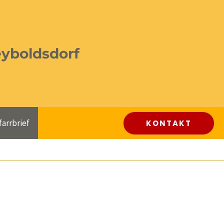
eyboldsdorf
farrbrief
KONTAKT