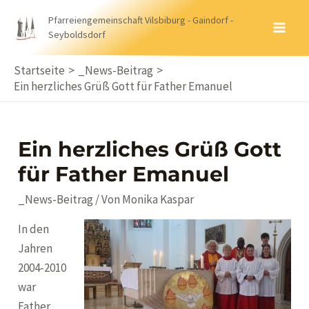
Zum
Pfarreiengemeinschaft Vilsbiburg - Gaindorf -
Inhalt
Seyboldsdorf
MA
springen
ME
Startseite
_News-Beitrag
Ein herzliches Grüß Gott für Father Emanuel
Ein herzliches Grüß Gott
für Father Emanuel
_News-Beitrag
/ Von
Monika Kaspar
In den
Jahren
2004-2010
war
Father