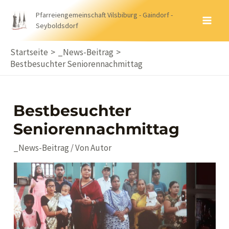
Zum
Pfarreiengemeinschaft Vilsbiburg - Gaindorf -
Inhalt
Seyboldsdorf
MA
springen
ME
Startseite
_News-Beitrag
Bestbesuchter Seniorennachmittag
Bestbesuchter
Seniorennachmittag
_News-Beitrag
/ Von
Autor