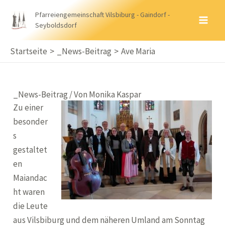
Zum
Pfarreiengemeinschaft Vilsbiburg - Gaindorf -
Inhalt
Seyboldsdorf
MA
springen
ME
Startseite
_News-Beitrag
Ave Maria
_News-Beitrag
/ Von
Monika Kaspar
Zu einer
besonder
s
gestaltet
en
Maiandac
ht waren
die Leute
aus Vilsbiburg und dem näheren Umland am Sonntag