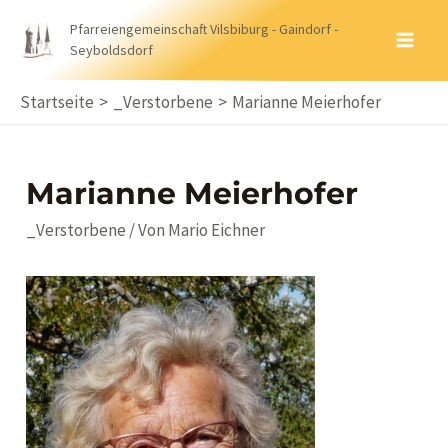
Zum
Pfarreiengemeinschaft Vilsbiburg - Gaindorf -
Inhalt
Seyboldsdorf
MA
springen
ME
Startseite
_Verstorbene
Marianne Meierhofer
Marianne Meierhofer
_Verstorbene
/ Von
Mario Eichner