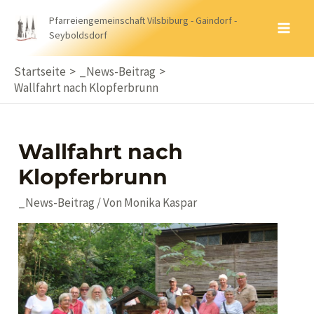
Zum
Pfarreiengemeinschaft Vilsbiburg - Gaindorf -
Inhalt
Seyboldsdorf
MA
springen
ME
Startseite
_News-Beitrag
Wallfahrt nach Klopferbrunn
Wallfahrt nach
Klopferbrunn
_News-Beitrag
/ Von
Monika Kaspar