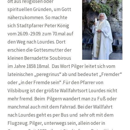
oft aus religiösen oder
spirituellen Gründen, um Gott
näherzukommen. So machte
sich Stadtpfarrer Peter König
vom 26.09.-29.09. zum 70.mal auf
den Weg nach Lourdes. Dort
erschien die Gottesmutter der
kleinen Bernadette Soubirous
im Jahre 1858 18mal. Das Wort Pilger leitet sich vom
lateinischen „peregrinus“ ab und bedeutet „Fremder“
oder „in der Fremde sein“ .Für den Pfarrer von
Vilsbiburg ist der größte Wallfahrtsort Lourdes nicht
mehr fremd. Beim Pilgern wandert man zu Fuß oder
manchmal auch mit dem Fahrrad. Bei der Wallfahrt
nach Lourdes geht es per Bus und sehr oft mit dem
Flugzeug. Pilger, unterwegs sein, allein oder in