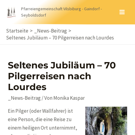
Zum
Pfarreiengemeinschaft Vilsbiburg - Gaindorf -
Inhalt
Seyboldsdorf
MA
springen
ME
Startseite
_News-Beitrag
Seltenes Jubiläum – 70 Pilgerreisen nach Lourdes
Seltenes Jubiläum – 70
Pilgerreisen nach
Lourdes
_News-Beitrag
/ Von
Monika Kaspar
Ein Pilger (oder Wallfahrer) ist
eine Person, die eine Reise zu
einem heiligen Ort unternimmt,