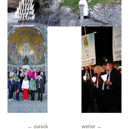
Beitragsnavigation
←
zurück
weiter
→