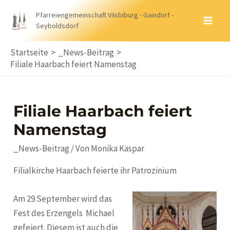
Zum
Pfarreiengemeinschaft Vilsbiburg - Gaindorf -
Inhalt
Seyboldsdorf
MA
springen
ME
Startseite
_News-Beitrag
Filiale Haarbach feiert Namenstag
Filiale Haarbach feiert
Namenstag
_News-Beitrag
/ Von
Monika Kaspar
Filialkirche Haarbach feierte ihr Patrozinium
Am 29.September wird das
Fest des Erzengels Michael
gefeiert. Diesem ist auch die