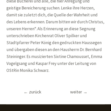
diese Bücherei und alle, die hier Anregung und
geistige Bereicherung suchen. Lenke ihre Herzen,
damit sie zuletzt dich, die Quelle der Wahrheit und
des Lebens erkennen. Darum bitten wir durch Christus,
unseren Herren“. Als Erinnerung an diese Segnung
unterschrieben Kirchenrat Oliver Spilker und
Stadtpfarrer Peter König den gedruckten Haussegen
und übergaben diesen an den Hausherrn Dr. Bernhard
Steininger. Es musizierten Sixtine Chamousset, Emma
Vogelgsang und Kaspar Frey unter der Leitung von
OStRin Monika Schwarz.
Beitragsnavigation
←
zurück
weiter
→