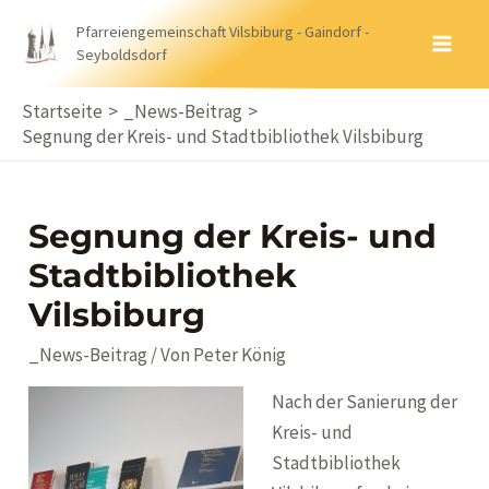
Zum
Pfarreiengemeinschaft Vilsbiburg - Gaindorf -
Inhalt
Seyboldsdorf
MA
springen
ME
Startseite
_News-Beitrag
Segnung der Kreis- und Stadtbibliothek Vilsbiburg
Segnung der Kreis- und
Stadtbibliothek
Vilsbiburg
_News-Beitrag
/ Von
Peter König
Nach der Sanierung der
Kreis- und
Stadtbibliothek