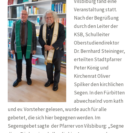
Vilsbiburg fand eine
Veranstaltung statt.
Nach der Begrüßung
durch den Leiter der
KSB, Schulleiter
Oberstudiendirektor
Dr. Bernhard Steininger,
erteilten Stadtpfarrer
Peter König und
Kirchenrat Oliver
Spilker den kirchlichen
Segen. In den Fürbitten
abwechselnd vom kath
und ev. Vorsteher gelesen, wurde auch für alle
gebetet, die sich hier begegnen werden. Im
Segensgebet sagte der Pfarrer von Vilsbiburg: „Segne