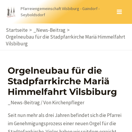
Zum
Pfarreiengemeinschaft Vilsbiburg - Gaindorf -
Inhalt
Seyboldsdorf
MA
springen
ME
Startseite
_News-Beitrag
Orgelneubau für die Stadpfarrkirche Mariä Himmelfahrt
Vilsbiburg
Orgelneubau für die
Stadpfarrkirche Mariä
Himmelfahrt Vilsbiburg
_News-Beitrag
/ Von
Kirchenpfleger
Seit nun mehr als drei Jahren befindet sich die Pfarrei
im Genehmigungsprozess einer neuen Orgel für die
Stadtpfarrkirche. Vieles haben wir seitdem erreicht.