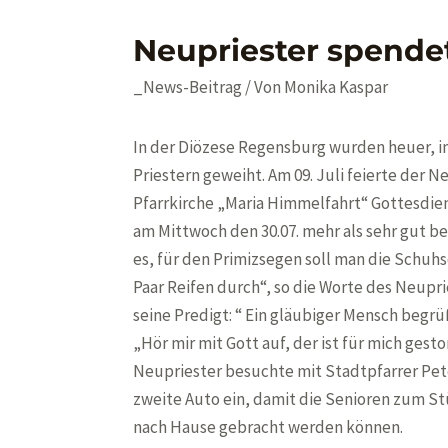
Neupriester spende
_News-Beitrag
/ Von
Monika Kaspar
In der Diözese Regensburg wurden heuer, i
Priestern geweiht. Am 09. Juli feierte der Ne
Pfarrkirche „Maria Himmelfahrt“ Gottesdien
am Mittwoch den 30.07. mehr als sehr gut b
es, für den Primizsegen soll man die Schuhso
Paar Reifen durch“, so die Worte des Neupri
seine Predigt: “ Ein gläubiger Mensch begr
„Hör mir mit Gott auf, der ist für mich gesto
Neupriester besuchte mit Stadtpfarrer Pet
zweite Auto ein, damit die Senioren zum S
nach Hause gebracht werden können.