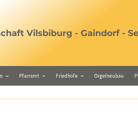
haft Vilsbiburg - Gaindorf - S
en
Pfarramt
Friedhöfe
Orgelneubau
P