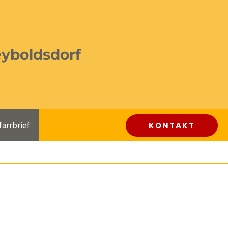
eyboldsdorf
farrbrief
KONTAKT