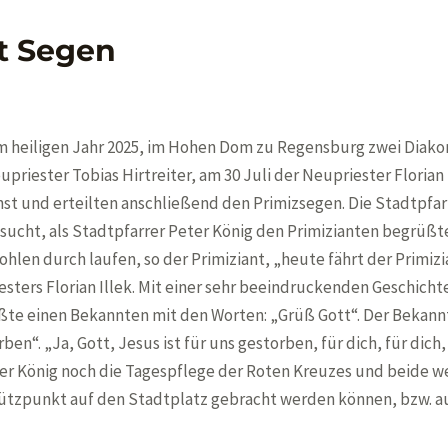
t Segen
m heiligen Jahr 2025, im Hohen Dom zu Regensburg zwei Diako
upriester Tobias Hirtreiter, am 30 Juli der Neupriester Florian I
st und erteilten anschließend den Primizsegen. Die Stadtpfar
esucht, als Stadtpfarrer Peter König den Primizianten begrüßt
hlen durch laufen, so der Primiziant, „heute fährt der Primizi
esters Florian Illek. Mit einer sehr beeindruckenden Geschicht
üßte einen Bekannten mit den Worten: „Grüß Gott“. Der Bekann
rben“. „Ja, Gott, Jesus ist für uns gestorben, für dich, für dich,
er König noch die Tagespflege der Roten Kreuzes und beide w
tützpunkt auf den Stadtplatz gebracht werden können, bzw. a