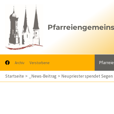
Zum
Inhalt
springen
Pfarreiengemeinsc
Pfarrei
Archiv
Verstorbene
Startseite
_News-Beitrag
Neupriester spendet Segen