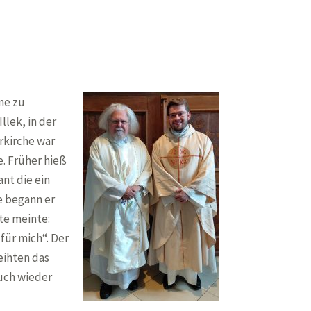
ne zu
llek, in der
rkirche war
e. Früher hieß
ant die ein
e begann er
te meinte:
 für mich“. Der
eihten das
uch wieder