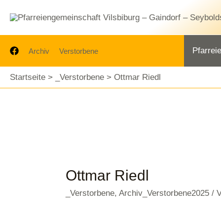
Zum
Inhalt
springen
Pfarrei
Archiv
Verstorbene
Startseite
_Verstorbene
Ottmar Riedl
Ottmar Riedl
_Verstorbene
,
Archiv_Verstorbene2025
/ 