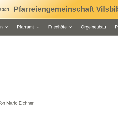
Pfarreiengemeinschaft Vilsbi
en
Pfarramt
Friedhöfe
Orgelneubau
P
Von
Mario Eichner