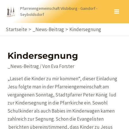
Zum
Pfarreiengemeinschaft Vilsbiburg - Gaindorf -
Inhalt
Seyboldsdorf
MA
springen
ME
Startseite
_News-Beitrag
Kindersegnung
Kindersegnung
_News-Beitrag
/ Von
Eva Forster
„Lasset die Kinder zu mir kommen“, dieser Einladung
Jesu folgte man in der Pfarreiengemeinschaft am
vergangenen Sonntag, Stadtpfarrer Peter König lud
zur Kindersegnung in die Pfarrkirche ein. Sowohl
Schulkinder als auch Babies im Kinderwagen kamen
zahlreich zur Segnung. Schon die Evangelisten
berichten übereinstimmend, dass Kinder zu Jesus