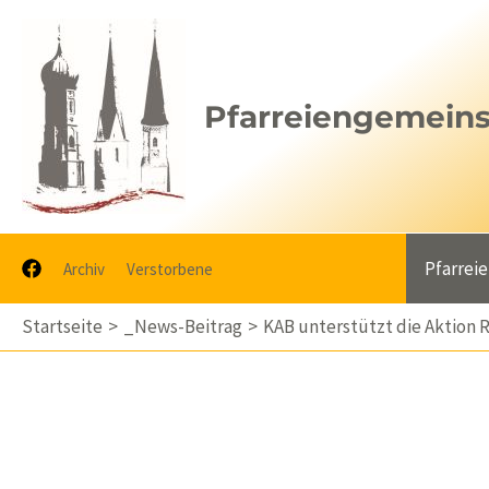
Zum
Inhalt
springen
Pfarreiengemeinsc
Pfarrei
Archiv
Verstorbene
Startseite
_News-Beitrag
KAB unterstützt die Aktio