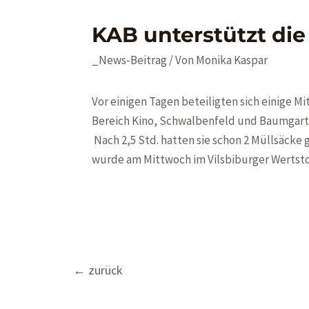
KAB unterstützt d
_News-Beitrag
/ Von
Monika Kaspar
Vor einigen Tagen beteiligten sich einige M
Bereich Kino, Schwalbenfeld und Baumgarte
Nach 2,5 Std. hatten sie schon 2 Müllsäck
wurde am Mittwoch im Vilsbiburger Wertstoff
Beitragsnavigation
←
zurück