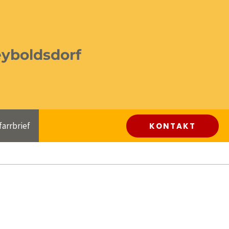
eyboldsdorf
farrbrief
KONTAKT