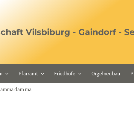
haft Vilsbiburg - Gaindorf - S
en
Pfarramt
Friedhöfe
Orgelneubau
P
n Ramma dam ma