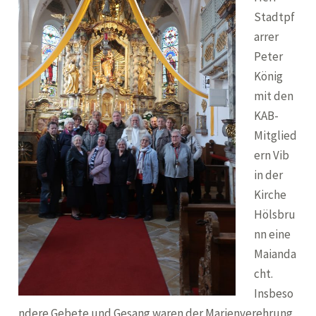
Stadtpf
arrer
Peter
König
mit den
KAB-
Mitglied
ern Vib
in der
Kirche
Hölsbru
nn eine
Maianda
cht.
Insbeso
ndere Gebete und Gesang waren der Marienverehrung