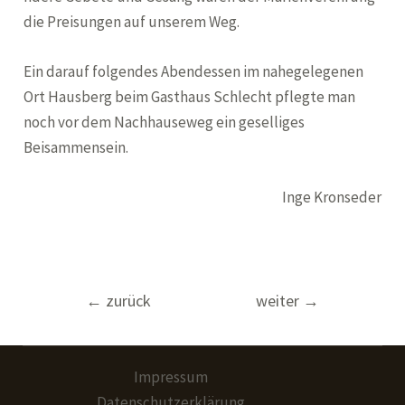
die Preisungen auf unserem Weg.
Ein darauf folgendes Abendessen im nahegelegenen
Ort Hausberg beim Gasthaus Schlecht pflegte man
noch vor dem Nachhauseweg ein geselliges
Beisammensein.
Inge Kronseder
Beitragsnavigation
←
zurück
weiter
→
Impressum
Datenschutzerklärung