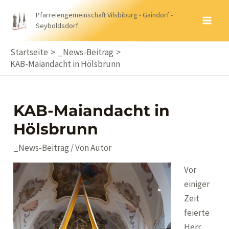
Zum
Pfarreiengemeinschaft Vilsbiburg - Gaindorf -
Inhalt
Seyboldsdorf
MA
springen
ME
Startseite
_News-Beitrag
KAB-Maiandacht in Hölsbrunn
KAB-Maiandacht in
Hölsbrunn
_News-Beitrag
/ Von
Autor
Vor
einiger
Zeit
feierte
Herr