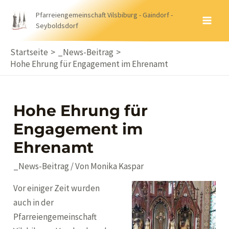
Zum
Pfarreiengemeinschaft Vilsbiburg - Gaindorf -
Inhalt
Seyboldsdorf
MA
springen
ME
Startseite
_News-Beitrag
Hohe Ehrung für Engagement im Ehrenamt
Hohe Ehrung für
Engagement im
Ehrenamt
_News-Beitrag
/ Von
Monika Kaspar
Vor einiger Zeit wurden
auch in der
Pfarreiengemeinschaft