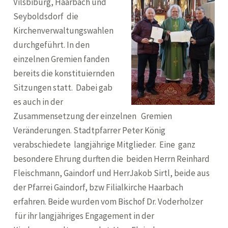
Vilsbiburg, Haarbach und
Seyboldsdorf die
Kirchenverwaltungswahlen
durchgeführt. In den
einzelnen Gremien fanden
bereits die konstituiernden
Sitzungen statt. Dabei gab
es auch in der
Zusammensetzung der einzelnen Gremien
Veränderungen. Stadtpfarrer Peter König
verabschiedete langjährige Mitglieder. Eine ganz
besondere Ehrung durften die beiden Herrn Reinhard
Fleischmann, Gaindorf und HerrJakob Sirtl, beide aus
der Pfarrei Gaindorf, bzw Filialkirche Haarbach
erfahren. Beide wurden vom Bischof Dr. Voderholzer
für ihr langjähriges Engagement in der