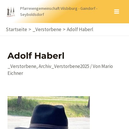
Zum
Pfarreiengemeinschaft Vilsbiburg - Gaindorf -
Inhalt
Seyboldsdorf
MA
springen
ME
Startseite
_Verstorbene
Adolf Haberl
Adolf Haberl
_Verstorbene
,
Archiv_Verstorbene2025
/ Von
Mario
Eichner