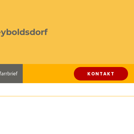
eyboldsdorf
farrbrief
KONTAKT