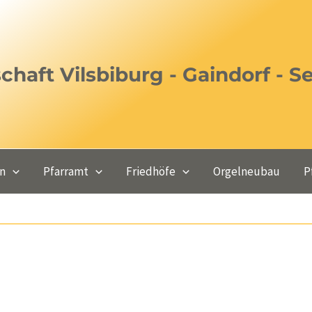
haft Vilsbiburg - Gaindorf - S
en
Pfarramt
Friedhöfe
Orgelneubau
P