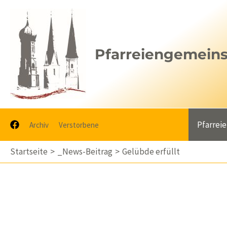
Zum
Inhalt
springen
Pfarreiengemeinsc
Pfarrei
Archiv
Verstorbene
Startseite
_News-Beitrag
Gelübde erfüllt