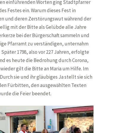
inen einführenden Worten ging Stadtpfarrer
es Festes ein. Warum dieses Fest in
daten und deren Zerstörungswut während der
llig mit der Bitte als Gelübde alle Jahre
erkerze bei der Bürgerschaft sammeln und
esige Pfarramt zu verständigen, unternahm
Später 1798, also vor 227 Jahren, erfolgte
ind es heute die Bedrohung durch Corona,
ieder gilt die Bitte an Maria um Hilfe. Im
urch sie und ihr gläubiges Ja stellt sie sich
In den Fürbitten, den ausgewählten Texten
urde die Feier beendet.