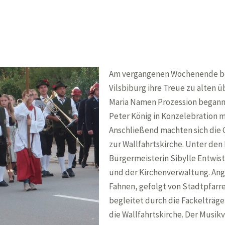
Am vergangenen Wochenende bew
Vilsbiburg ihre Treue zu alten üb
Maria Namen Prozession begann 
Peter König in Konzelebration m
Anschließend machten sich die
zur Wallfahrtskirche. Unter den
Bürgermeisterin Sibylle Entwis
und der Kirchenverwaltung. Ang
Fahnen, gefolgt von Stadtpfarre
begleitet durch die Fackelträge
die Wallfahrtskirche. Der Musi