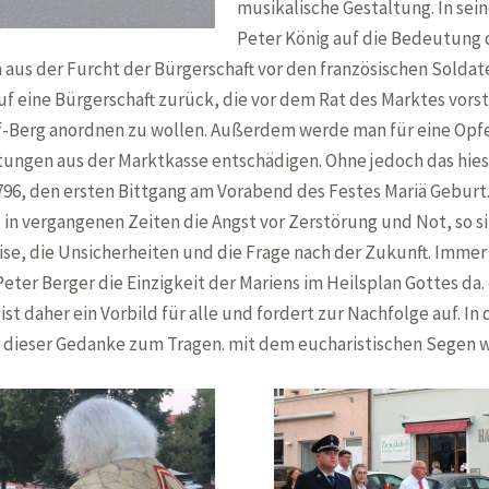
musikalische Gestaltung. In se
Peter König auf die Bedeutung d
sich aus der Furcht der Bürgerschaft vor den französischen Sol
uf eine Bürgerschaft zurück, die vor dem Rat des Marktes vorste
lf-Berg anordnen zu wollen. Außerdem werde man für eine Opf
richtungen aus der Marktkasse entschädigen. Ohne jedoch das hi
96, den ersten Bittgang am Vorabend des Festes Mariä Geburt. 
in vergangenen Zeiten die Angst vor Zerstörung und Not, so s
ise, die Unsicherheiten und die Frage nach der Zukunft. Immer w
eter Berger die Einzigkeit der Mariens im Heilsplan Gottes da. D
 ist daher ein Vorbild für alle und fordert zur Nachfolge auf. 
dieser Gedanke zum Tragen. mit dem eucharistischen Segen w