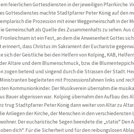
em feierlichen Gottesdiensten in der jeweiligen Pfarrkirche. V
es Gottesdienstes machte Stadtpfarrer Peter König auf den m
exemplarisch die Prozession mit einer Weggemeinschaft in der 
die Gemeinschaft als Quelle des Zusammenhalts zu sehen. Aus 
Fronleichnam ist ein Fest, an dem die Anwesenheit Gottes sich
t erinnert, dass Christus im Sakrament der Eucharistie gegenwär
te sich der Geistliche bei den Helfern von Kolping, KAB, Helf
n der Altäre und dem Blumenschmuck, bzw. die Blumenteppiche
on zogen betend und singend durch die Strassen der Stadt. He
e Ministranten begleiteten mit Prozessionsfahnen links und r
eisten Kommunionkinder. Der Musikverein übernahm die musikali
us Bauer abgerissen war.. Kolping übernahm den Aufbau des Al
z trug Stadtpfarrer Peter König dann weiter von Altar zu Altar.
e Anliegen der Kirche, der Menschen in den verschiedensten Le
wohner. Der eucharistische Segen beendete die „statio“ Den Ab
oben dich“. Für die Sicherheit und für den reibungslosen Abla