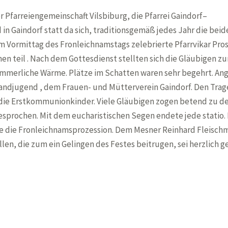
er Pfarreiengemeinschaft Vilsbiburg, die Pfarrei Gaindorf–
in Gaindorf statt da sich, traditionsgemäß jedes Jahr die beid
 Am Vormittag des Fronleichnamstags zelebrierte Pfarrvikar Pro
 teil . Nach dem Gottesdienst stellten sich die Gläubigen zur 
sommerliche Wärme. Plätze im Schatten waren sehr begehrt. A
ndjugend , dem Frauen- und Mütterverein Gaindorf. Den Trage
 die Erstkommunionkinder. Viele Gläubigen zogen betend zu d
sprochen. Mit dem eucharistischen Segen endete jede statio. 
te die Fronleichnamsprozession. Dem Mesner Reinhard Fleisch
llen, die zum ein Gelingen des Festes beitrugen, sei herzlich 