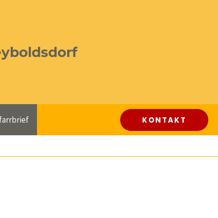
eyboldsdorf
farrbrief
KONTAKT