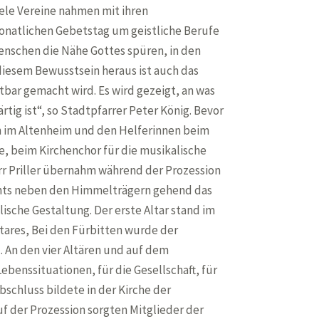
iele Vereine nahmen mit ihren
onatlichen Gebetstag um geistliche Berufe
Menschen die Nähe Gottes spüren, in den
diesem Bewusstsein heraus ist auch das
tbar gemacht wird. Es wird gezeigt, an was
tig ist“, so Stadtpfarrer Peter König. Bevor
ern im Altenheim und den Helferinnen beim
, beim Kirchenchor für die musikalische
rr Priller übernahm während der Prozession
echts neben den Himmelträgern gehend das
sche Gestaltung. Der erste Altar stand im
tares, Bei den Fürbitten wurde der
. An den vier Altären und auf dem
benssituationen, für die Gesellschaft, für
schluss bildete in der Kirche der
uf der Prozession sorgten Mitglieder der