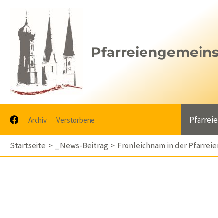
Zum
Inhalt
springen
Pfarreiengemeinsc
Pfarrei
Archiv
Verstorbene
Startseite
_News-Beitrag
Fronleichnam in der Pfarrei