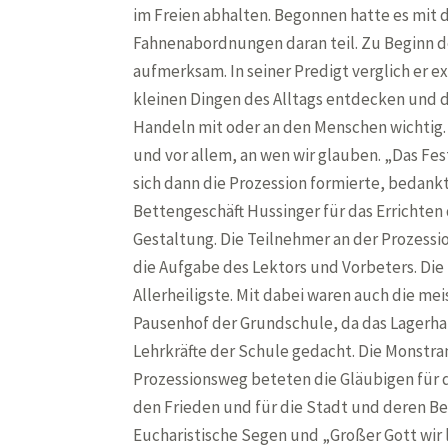
im Freien abhalten. Begonnen hatte es mit d
Fahnenabordnungen daran teil. Zu Beginn d
aufmerksam. In seiner Predigt verglich er 
kleinen Dingen des Alltags entdecken und 
Handeln mit oder an den Menschen wichtig. 
und vor allem, an wen wir glauben. „Das Fes
sich dann die Prozession formierte, bedank
Bettengeschäft Hussinger für das Errichte
Gestaltung. Die Teilnehmer an der Prozessi
die Aufgabe des Lektors und Vorbeters. Di
Allerheiligste. Mit dabei waren auch die m
Pausenhof der Grundschule, da das Lagerha
Lehrkräfte der Schule gedacht. Die Monstran
Prozessionsweg beteten die Gläubigen für di
den Frieden und für die Stadt und deren Be
Eucharistische Segen und „Großer Gott wir l