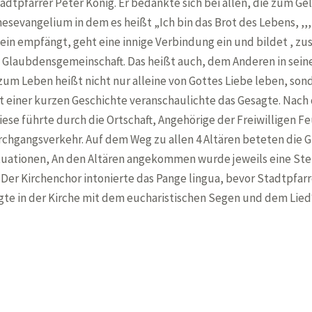
dtpfarrer Peter König. Er bedankte sich bei allen, die zum Gel
esevangelium in dem es heißt „Ich bin das Brot des Lebens, ,
 Wein empfängt, geht eine innige Verbindung ein und bildet ,
 Glaubdensgemeinschaft. Das heißt auch, dem Anderen in seine
um Leben heißt nicht nur alleine von Gottes Liebe leben, son
t einer kurzen Geschichte veranschaulichte das Gesagte. Nach 
ese führte durch die Ortschaft, Angehörige der Freiwilligen F
hgangsverkehr. Auf dem Weg zu allen 4 Altären beteten die Gl
uationen, An den Altären angekommen wurde jeweils eine Stell
. Der Kirchenchor intonierte das Pange lingua, bevor Stadtpfar
lgte in der Kirche mit dem eucharistischen Segen und dem Lied