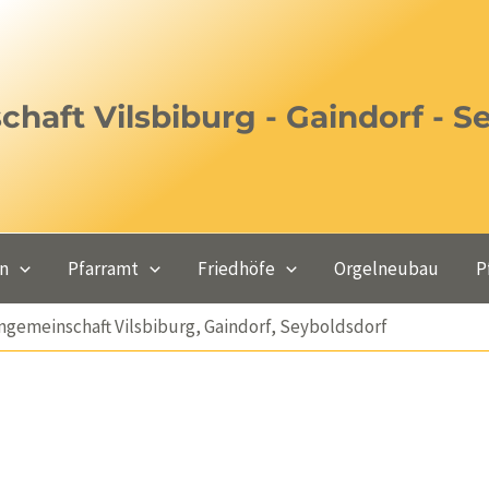
haft Vilsbiburg - Gaindorf - S
en
Pfarramt
Friedhöfe
Orgelneubau
P
engemeinschaft Vilsbiburg, Gaindorf, Seyboldsdorf