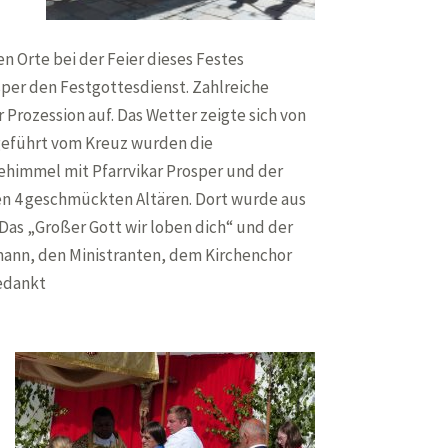
en Orte bei der Feier dieses Festes
sper den Festgottesdienst. Zahlreiche
Prozession auf. Das Wetter zeigte sich von
ngeführt vom Kreuz wurden die
himmel mit Pfarrvikar Prosper und der
en 4 geschmückten Altären. Dort wurde aus
Das „Großer Gott wir loben dich“ und der
mann, den Ministranten, dem Kirchenchor
gedankt