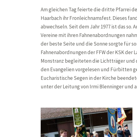
Am gleichen Tag feierte die dritte Pfarrei d
Haarbach ihr Fronleichnamsfest. Dieses fand 
abwechseln. Seit dem Jahr 1977 ist das so.
Vereine mit ihren Fahnenabordnungen nahmen
der beste Seite und die Sonne sorgte für 
Fahnenabordnungen der FFW der KSK der La
Monstranz begleiteten die Lichtträger und
den Evangelien vorgelesen und Fürbitten ge
Eucharistische Segen in der Kirche beende
unter der Leitung von Irmi Blenninger und a