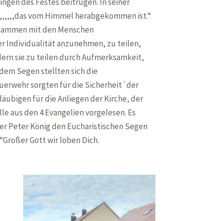
ingen des Festes beitrugen. In seiner
,,,,,,,,das vom Himmel herabgekommen ist.“
 zusammen mit den Menschen
r Individualität anzunehmen, zu teilen,
dern sie zu teilen durch Aufmerksamkeit,
dem Segen stellten sich die
euerwehr sorgten für die Sicherheit´der
äubigen für die Anliegen der Kirche, der
e aus den 4 Evangelien vorgelesen. Es
rer Peter König den Eucharistischen Segen
“Großer Gott wir loben Dich.