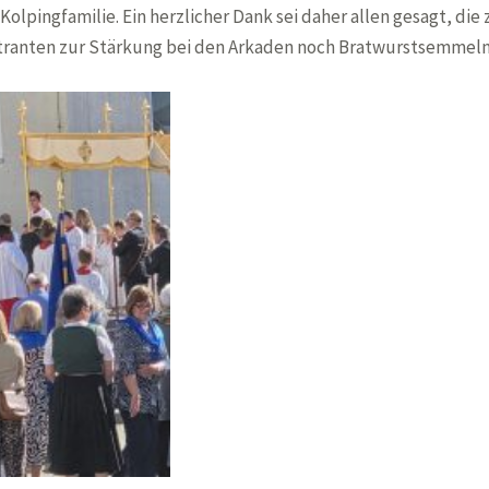
Kolpingfamilie. Ein herzlicher Dank sei daher allen gesagt, di
stranten zur Stärkung bei den Arkaden noch Bratwurstsemmeln