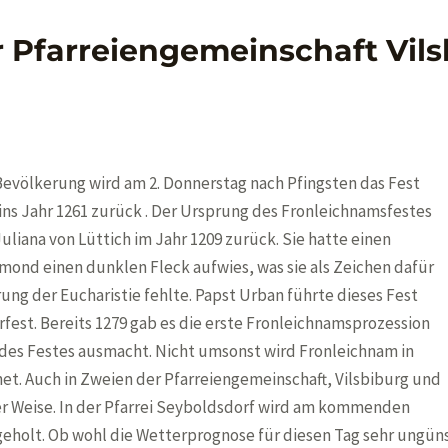
 Pfarreiengemeinschaft Vils
Bevölkerung wird am 2. Donnerstag nach Pfingsten das Fest
 ins Jahr 1261 zurück . Der Ursprung des Fronleichnamsfestes
uliana von Lüttich im Jahr 1209 zurück. Sie hatte einen
lmond einen dunklen Fleck aufwies, was sie als Zeichen dafür
rung der Eucharistie fehlte. Papst Urban führte dieses Fest
rfest. Bereits 1279 gab es die erste Fronleichnamsprozession
nz des Festes ausmacht. Nicht umsonst wird Fronleichnam in
et. Auch in Zweien der Pfarreiengemeinschaft, Vilsbiburg und
her Weise. In der Pfarrei Seyboldsdorf wird am kommenden
eholt. Ob wohl die Wetterprognose für diesen Tag sehr ungüns