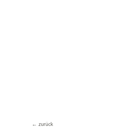
Beitragsnavigation
←
zurück