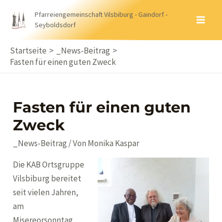
Zum
Pfarreiengemeinschaft Vilsbiburg - Gaindorf -
Inhalt
Seyboldsdorf
MA
springen
ME
Startseite
_News-Beitrag
Fasten für einen guten Zweck
Fasten für einen guten
Zweck
_News-Beitrag
/ Von
Monika Kaspar
Die KAB Ortsgruppe
Vilsbiburg bereitet
seit vielen Jahren,
am
Misereorsonntag