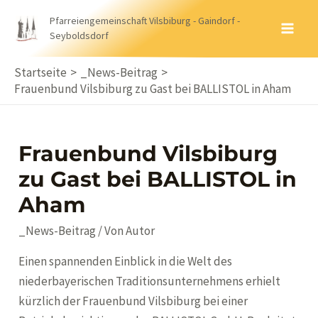
Zum
Pfarreiengemeinschaft Vilsbiburg - Gaindorf -
Inhalt
Seyboldsdorf
MA
springen
ME
Startseite
_News-Beitrag
Frauenbund Vilsbiburg zu Gast bei BALLISTOL in Aham
Frauenbund Vilsbiburg
zu Gast bei BALLISTOL in
Aham
_News-Beitrag
/ Von
Autor
Einen spannenden Einblick in die Welt des
niederbayerischen Traditionsunternehmens erhielt
kürzlich der Frauenbund Vilsbiburg bei einer