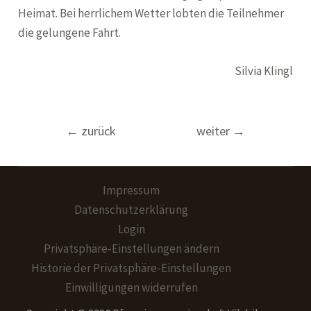
Heimat. Bei herrlichem Wetter lobten die Teilnehmer
die gelungene Fahrt.
Silvia Klingl
Beitragsnavigation
←
zurück
weiter
→
Impressum
Datenschutzerklärung
Login
Privatsphäre-Einstellungen ändern
Historie der Privatsphäre-Einstellungen
Einwilligungen widerrufen