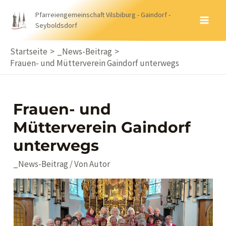
Zum
Pfarreiengemeinschaft Vilsbiburg - Gaindorf -
Inhalt
Seyboldsdorf
MA
springen
ME
Startseite
_News-Beitrag
Frauen- und Mütterverein Gaindorf unterwegs
Frauen- und
Mütterverein Gaindorf
unterwegs
_News-Beitrag
/ Von
Autor