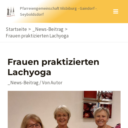
Zum
Pfarreiengemeinschaft Vilsbiburg - Gaindorf -
Inhalt
Seyboldsdorf
MA
springen
ME
Startseite
_News-Beitrag
Frauen praktizierten Lachyoga
Frauen praktizierten
Lachyoga
_News-Beitrag
/ Von
Autor