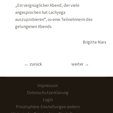
„Ein vergnüglicher Abend, der viele
angesprochen hat Lachyoga
auszuprobieren“, so eine Teilnehmerin des
gelungenen Abends.
Brigitte Marx
Beitragsnavigation
←
zurück
weiter
→
Impressum
Datenschutzerklärung
Login
Privatsphäre-Einstellungen ändern