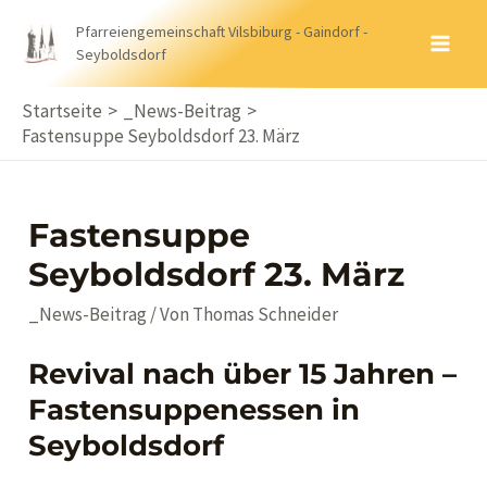
Zum
Pfarreiengemeinschaft Vilsbiburg - Gaindorf -
Inhalt
Seyboldsdorf
MA
springen
ME
Startseite
_News-Beitrag
Fastensuppe Seyboldsdorf 23. März
Fastensuppe
Seyboldsdorf 23. März
_News-Beitrag
/ Von
Thomas Schneider
Revival nach über 15 Jahren –
Fastensuppenessen in
Seyboldsdorf