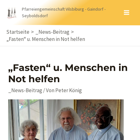
Zum
Pfarreiengemeinschaft Vilsbiburg - Gaindorf -
Inhalt
Seyboldsdorf
MA
springen
ME
Startseite
_News-Beitrag
„Fasten“ u. Menschen in Not helfen
„Fasten“ u. Menschen in
Not helfen
_News-Beitrag
/ Von
Peter König