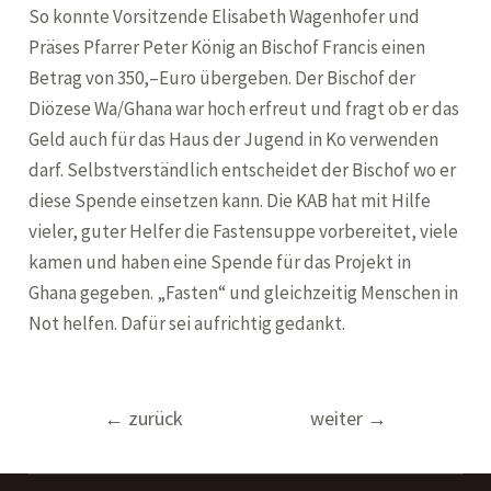
So konnte Vorsitzende Elisabeth Wagenhofer und
Präses Pfarrer Peter König an Bischof Francis einen
Betrag von 350,–Euro übergeben. Der Bischof der
Diözese Wa/Ghana war hoch erfreut und fragt ob er das
Geld auch für das Haus der Jugend in Ko verwenden
darf. Selbstverständlich entscheidet der Bischof wo er
diese Spende einsetzen kann. Die KAB hat mit Hilfe
vieler, guter Helfer die Fastensuppe vorbereitet, viele
kamen und haben eine Spende für das Projekt in
Ghana gegeben. „Fasten“ und gleichzeitig Menschen in
Not helfen. Dafür sei aufrichtig gedankt.
Beitragsnavigation
←
zurück
weiter
→