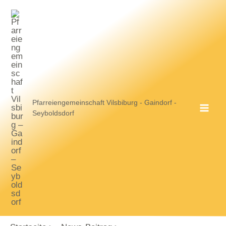
Zum
Inhalt
springen
Pfarreiengemeinschaft Vilsbiburg - Gaindorf -
Seyboldsdorf
MA
ME