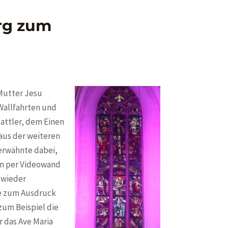
urg zum
 Mutter Jesu
 Wallfahrten und
Sattler, dem Einen
aus der weiteren
erwähnte dabei,
fen per Videowand
 wieder
fe zum Ausdruck
zum Beispiel die
 das Ave Maria