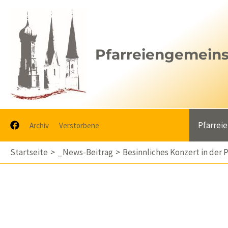
Zum
Inhalt
springen
Pfarreiengemeinsc
Pfarrei
Archiv
Verstorbene
Startseite
_News-Beitrag
Besinnliches Konzert in der