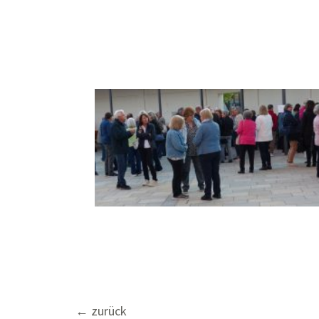
Beitragsnavigation
←
zurück