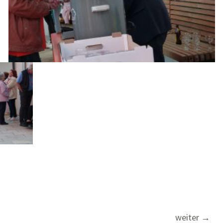
weiter
→