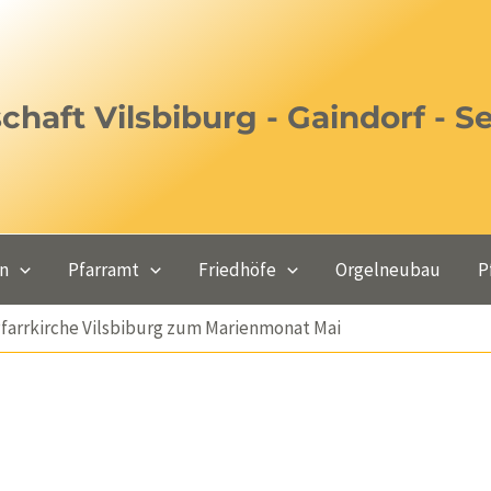
haft Vilsbiburg - Gaindorf - S
en
Pfarramt
Friedhöfe
Orgelneubau
P
 Pfarrkirche Vilsbiburg zum Marienmonat Mai