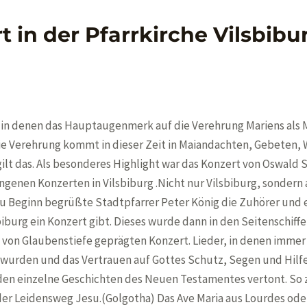
t in der Pfarrkirche Vilsbib
e, in denen das Hauptaugenmerk auf die Verehrung Mariens als
 Die Verehrung kommt in dieser Zeit in Maiandachten, Gebeten,
ilt das. Als besonderes Highlight war das Konzert von Oswald 
genen Konzerten in Vilsbiburg .Nicht nur Vilsbiburg, sondern 
 Beginn begrüßte Stadtpfarrer Peter König die Zuhörer und 
biburg ein Konzert gibt. Dieses wurde dann in den Seitenschif
 von Glaubenstiefe geprägten Konzert. Lieder, in denen immer
wurden und das Vertrauen auf Gottes Schutz, Segen und Hil
rden einzelne Geschichten des Neuen Testamentes vertont. So 
er Leidensweg Jesu.(Golgotha) Das Ave Maria aus Lourdes oder