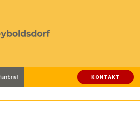
eyboldsdorf
farrbrief
KONTAKT